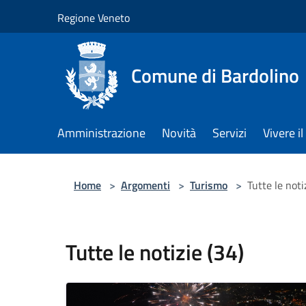
Salta al contenuto principale
Regione Veneto
Comune di Bardolino
Amministrazione
Novità
Servizi
Vivere 
Home
>
Argomenti
>
Turismo
>
Tutte le noti
Tutte le notizie (34)