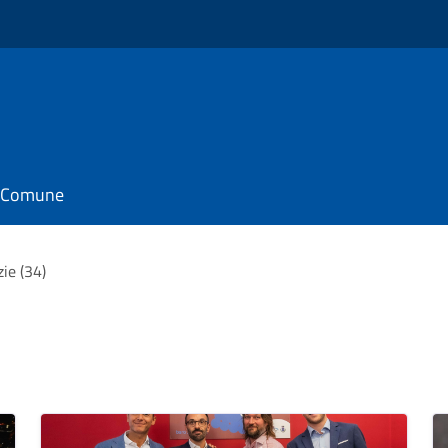
il Comune
zie (34)