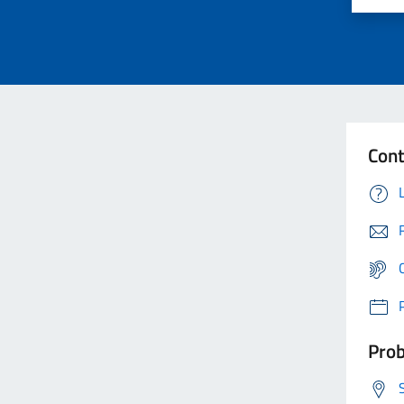
Cont
Prob