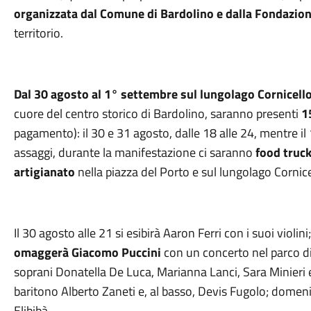
organizzata dal Comune di Bardolino e dalla Fondazio
territorio.
Dal 30 agosto al 1° settembre sul lungolago Cornicello 
cuore del centro storico di Bardolino, saranno presenti
1
pagamento): il 30 e 31 agosto, dalle 18 alle 24, mentre il 
assaggi, durante la manifestazione ci saranno
food truck
artigianato
nella piazza del Porto e sul lungolago Cornic
Il 30 agosto alle 21 si esibirà Aaron Ferri con i suoi violi
omaggerà Giacomo Puccini
con un concerto nel parco di V
soprani Donatella De Luca, Marianna Lanci, Sara Minieri e 
baritono Alberto Zaneti e, al basso, Devis Fugolo; domen
Elibibà.