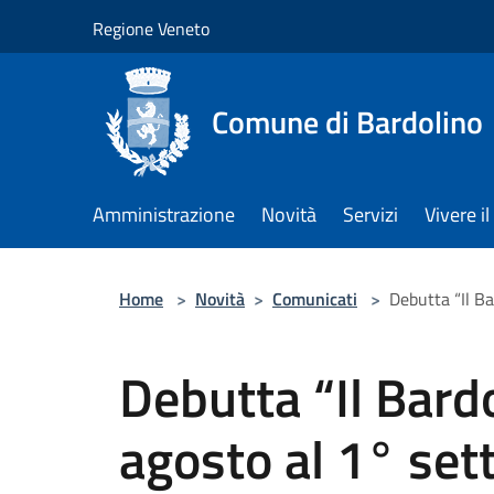
Salta al contenuto principale
Regione Veneto
Comune di Bardolino
Amministrazione
Novità
Servizi
Vivere 
Home
>
Novità
>
Comunicati
>
Debutta “Il Ba
Debutta “Il Bard
agosto al 1° set