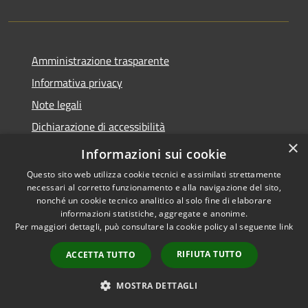
Amministrazione trasparente
Informativa privacy
Note legali
Dichiarazione di accessibilità
×
Link app municipium
Informazioni sui cookie
Questo sito web utilizza cookie tecnici e assimilati strettamente
necessari al corretto funzionamento e alla navigazione del sito,
nonché un cookie tecnico analitico al solo fine di elaborare
informazioni statistiche, aggregate e anonime.
RSS
Copyright © 2026 • Comune di
Per maggiori dettagli, può consultare la cookie policy al seguente
link
Accessibilità
Bardolino • Powered by
Privacy
Municipium
Accesso
•
RIFIUTA TUTTO
ACCETTA TUTTO
Cookie
redazione
Mappa del sito
MOSTRA DETTAGLI