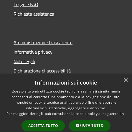
Leggi le FAQ
Richiesta assistenza
Amministrazione trasparente
Informativa privacy
Note legali
Dichiarazione di accessibilità
×
Link app municipium
Informazioni sui cookie
Questo sito web utilizza cookie tecnici e assimilati strettamente
necessari al corretto funzionamento e alla navigazione del sito,
nonché un cookie tecnico analitico al solo fine di elaborare
informazioni statistiche, aggregate e anonime.
RSS
Copyright © 2026 • Comune di
Per maggiori dettagli, può consultare la cookie policy al seguente
link
Accessibilità
Bardolino • Powered by
Privacy
Municipium
Accesso
•
RIFIUTA TUTTO
ACCETTA TUTTO
Cookie
redazione