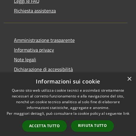
Leggi le FAQ
Richiesta assistenza
Amministrazione trasparente
Informativa privacy
Note legali
Dichiarazione di accessibilità
×
Link app municipium
Informazioni sui cookie
Questo sito web utilizza cookie tecnici e assimilati strettamente
necessari al corretto funzionamento e alla navigazione del sito,
nonché un cookie tecnico analitico al solo fine di elaborare
informazioni statistiche, aggregate e anonime.
RSS
Copyright © 2026 • Comune di
Per maggiori dettagli, può consultare la cookie policy al seguente
link
Accessibilità
Bardolino • Powered by
Privacy
Municipium
Accesso
•
RIFIUTA TUTTO
ACCETTA TUTTO
Cookie
redazione