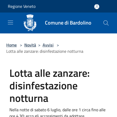
Salta al contenuto principale
Regione Veneto
Comune di Bardolino
Home
>
Novità
>
Avvisi
>
Lotta alle zanzare: disinfestazione notturna
Lotta alle zanzare:
disinfestazione
notturna
Nella notte di sabato 6 luglio, dalle ore 1 circa fino alle
ore 4.30: ecco gli accorgimenti da adottare