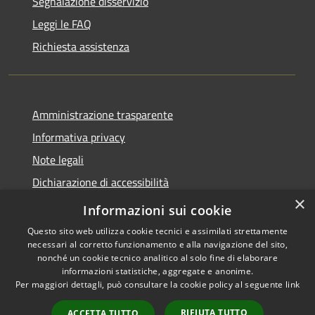
Segnalazione disservizio
Leggi le FAQ
Richiesta assistenza
Amministrazione trasparente
Informativa privacy
Note legali
Dichiarazione di accessibilità
×
Link app municipium
Informazioni sui cookie
Questo sito web utilizza cookie tecnici e assimilati strettamente
necessari al corretto funzionamento e alla navigazione del sito,
nonché un cookie tecnico analitico al solo fine di elaborare
informazioni statistiche, aggregate e anonime.
RSS
Copyright © 2026 • Comune di
Per maggiori dettagli, può consultare la cookie policy al seguente
link
Accessibilità
Bardolino • Powered by
Privacy
Municipium
Accesso
•
RIFIUTA TUTTO
ACCETTA TUTTO