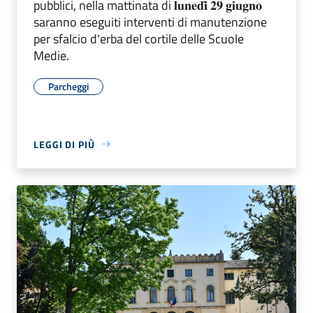
pubblici, nella mattinata di 𝐥𝐮𝐧𝐞𝐝𝐢̀ 𝟐𝟗 𝐠𝐢𝐮𝐠𝐧𝐨
saranno eseguiti interventi di manutenzione
per sfalcio d'erba del cortile delle Scuole
Medie.
Parcheggi
LEGGI DI PIÙ