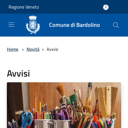
Salta al contenuto principale
Regione Veneto
Comune di Bardolino
Home
>
Novità
>
Avvisi
Avvisi