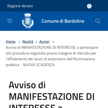
Salta al contenuto principale
Regione Veneto
Comune di Bardolino
Home
>
Novità
>
Avvisi
>
Avviso di MANIFESTAZIONE DI INTERESSE a partecipare
alla procedura negoziata previa indagine di mercato per
l’affidamento dei lavori di estensione dell’illuminazione
pubblica - NUOVA SCADENZA
Avviso di
MANIFESTAZIONE DI
INTERESSE a