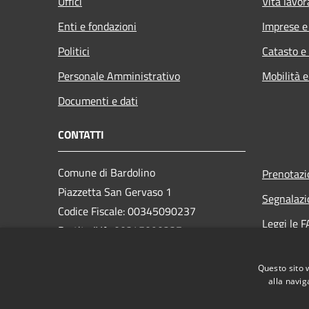
Uffici
Vita lavor
Enti e fondazioni
Imprese 
Politici
Catasto e
Personale Amministrativo
Mobilità e
Documenti e dati
CONTATTI
Comune di Bardolino
Prenotaz
Piazzetta San Gervaso 1
Segnalazi
Codice Fiscale: 00345090237
Leggi le 
Partita IVA: 00345090237
Richiesta
PEC:
comune.bardolino@legalmail.it
Questo sito 
Centralino Unico: +39 045 6213210
alla navig