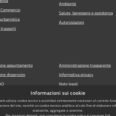
ativa
Ambiente
e Commercio
Salute, benessere e assistenza
 urbanistica
Autorizzazioni
 trasporti
ione appuntamento
Amministrazione trasparente
one disservizio
Informativa privacy
FAQ
Note legali
Informazioni sui cookie
 assistenza
Dichiarazione di accessibilità
web utilizza cookie tecnici e assimilati strettamente necessari al corretto fu
Link app municipium
azione del sito, nonché un cookie tecnico analitico al solo fine di elaborare i
statistiche, aggregate e anonime.
Per maggiori dettagli, può consultare la cookie policy al seguente
link