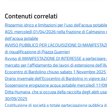
Contenuti correlati
Risparmio idrico e limitazioni per l'uso dell'acqua potabi
AGS: mercoledì 01/04/2026 nella frazione di Calmasino non
dell'acqua potabile
AVVISO PUBBLICO PER L’ACQUISIZIONE DI MANIFESTAZION
di riqualificazione di Piazza Guerrieri
Avviso di MANIFESTAZIONE DI INTERESSE a partecipare al
mercato per l’affidamento dei lavori di estensione dell
Ecocentro di Bardolino chiuso sabato 1 Novembre 2025 p
Orario invernale dell'Ecocentro di Bardolino in vigore d
Sospensione erogazione acqua potabile mercoledì 17/0
Ditta Humana, che si occupa della raccolta degli abiti usat
30/09/2025
Costituzione di società a totale partecipazione pubblica 