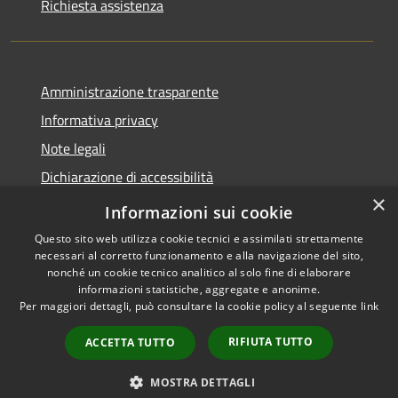
Richiesta assistenza
Amministrazione trasparente
Informativa privacy
Note legali
Dichiarazione di accessibilità
×
Link app municipium
Informazioni sui cookie
Questo sito web utilizza cookie tecnici e assimilati strettamente
necessari al corretto funzionamento e alla navigazione del sito,
nonché un cookie tecnico analitico al solo fine di elaborare
informazioni statistiche, aggregate e anonime.
RSS
Copyright © 2026 • Comune di
Per maggiori dettagli, può consultare la cookie policy al seguente
link
Accessibilità
Bardolino • Powered by
Privacy
Municipium
Accesso
•
RIFIUTA TUTTO
ACCETTA TUTTO
Cookie
redazione
Mappa del sito
MOSTRA DETTAGLI