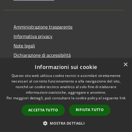
Amministrazione trasparente
Informativa privacy
Note legali
Dichiarazione di accessibilità
×
Link app municipium
Informazioni sui cookie
Questo sito web utilizza cookie tecnici e assimilati strettamente
necessari al corretto funzionamento e alla navigazione del sito,
nonché un cookie tecnico analitico al solo fine di elaborare
informazioni statistiche, aggregate e anonime.
RSS
Copyright © 2026 • Comune di
Per maggiori dettagli, può consultare la cookie policy al seguente
link
Accessibilità
Bardolino • Powered by
Privacy
Municipium
Accesso
•
RIFIUTA TUTTO
ACCETTA TUTTO
Cookie
redazione
Mappa del sito
MOSTRA DETTAGLI