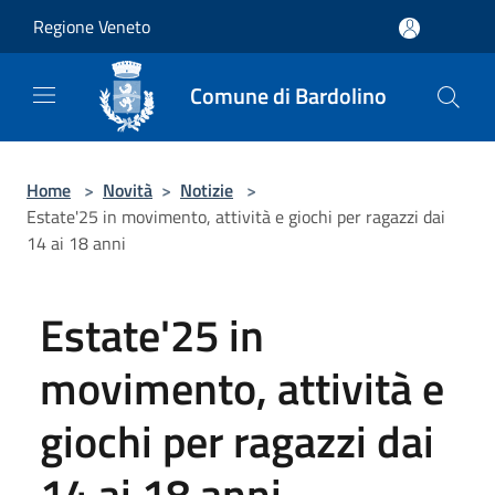
Salta al contenuto principale
Regione Veneto
Comune di Bardolino
Home
>
Novità
>
Notizie
>
Estate'25 in movimento, attività e giochi per ragazzi dai
14 ai 18 anni
Estate'25 in
movimento, attività e
giochi per ragazzi dai
14 ai 18 anni