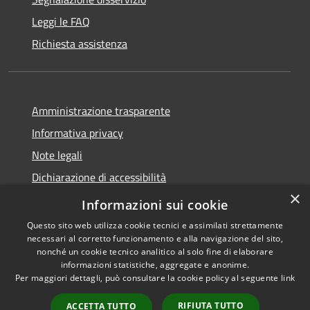
Leggi le FAQ
Richiesta assistenza
Amministrazione trasparente
Informativa privacy
Note legali
Dichiarazione di accessibilità
×
Link app municipium
Informazioni sui cookie
Questo sito web utilizza cookie tecnici e assimilati strettamente
necessari al corretto funzionamento e alla navigazione del sito,
nonché un cookie tecnico analitico al solo fine di elaborare
informazioni statistiche, aggregate e anonime.
RSS
Copyright © 2026 • Comune di
Per maggiori dettagli, può consultare la cookie policy al seguente
link
Accessibilità
Bardolino • Powered by
Privacy
Municipium
Accesso
•
RIFIUTA TUTTO
ACCETTA TUTTO