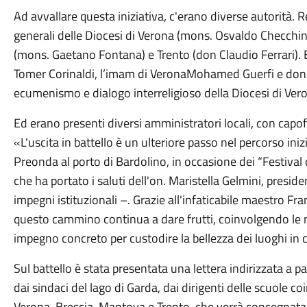
Ad avvallare questa iniziativa, c'erano diverse autorità. R
generali delle Diocesi di Verona (mons. Osvaldo Checchin
(mons. Gaetano Fontana) e Trento (don Claudio Ferrari). 
Tomer Corinaldi, l’imam di VeronaMohamed Guerfi e don L
ecumenismo e dialogo interreligioso della Diocesi di Ver
Ed erano presenti diversi amministratori locali, con capofi
«L'uscita in battello è un ulteriore passo nel percorso iniz
Preonda al porto di Bardolino, in occasione dei “Festival d
che ha portato i saluti dell'on. Maristella Gelmini, presi
impegni istituzionali –. Grazie all'infaticabile maestro Fra
questo cammino continua a dare frutti, coinvolgendo le 
impegno concreto per custodire la bellezza dei luoghi in 
Sul battello è stata presentata una lettera indirizzata a p
dai sindaci del lago di Garda, dai dirigenti delle scuole co
Verona, Brescia, Mantova e Trento, che verrà consegnata 