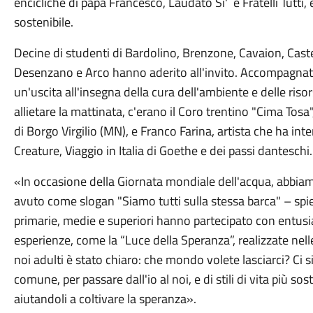
encicliche di papa Francesco, Laudato Si' e Fratelli Tutti
sostenibile.
Decine di studenti di Bardolino, Brenzone, Cavaion, Cast
Desenzano e Arco hanno aderito all'invito. Accompagnati d
un'uscita all'insegna della cura dell'ambiente e delle risors
allietare la mattinata, c'erano il Coro trentino "Cima Tosa
di Borgo Virgilio (MN), e Franco Farina, artista che ha inte
Creature, Viaggio in Italia di Goethe e dei passi danteschi.
«In occasione della Giornata mondiale dell'acqua, abbia
avuto come slogan "Siamo tutti sulla stessa barca" – spie
primarie, medie e superiori hanno partecipato con entus
esperienze, come la “Luce della Speranza”, realizzate nelle
noi adulti è stato chiaro: che mondo volete lasciarci? Ci 
comune, per passare dall'io al noi, e di stili di vita più so
aiutandoli a coltivare la speranza».