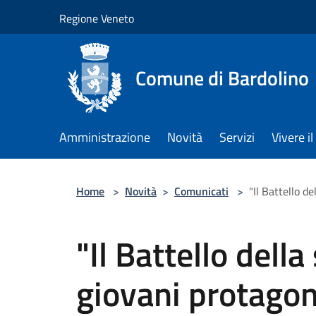
Salta al contenuto principale
Regione Veneto
Comune di Bardolino
Amministrazione
Novità
Servizi
Vivere 
Home
>
Novità
>
Comunicati
>
"Il Battello d
"Il Battello dell
giovani protagoni