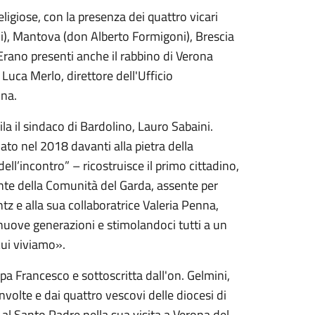
eligiose, con la presenza dei quattro vicari
i), Mantova (don Alberto Formigoni), Brescia
Erano presenti anche il rabbino di Verona
uca Merlo, direttore dell'Ufficio
ona.
la il sindaco di Bardolino, Lauro Sabaini.
iato nel 2018 davanti alla pietra della
ell’incontro” – ricostruisce il primo cittadino,
dente della Comunità del Garda, assente per
ntz e alla sua collaboratrice Valeria Penna,
nuove generazioni e stimolandoci tutti a un
cui viviamo».
apa Francesco e sottoscritta dall'on. Gelmini,
involte e dai quattro vescovi delle diocesi di
al Santo Padre nella sua visita a Verona del