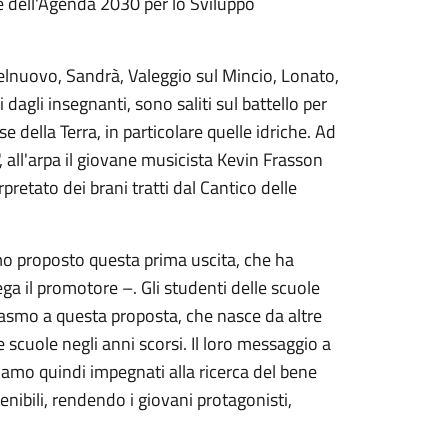
, e dell'Agenda 2030 per lo Sviluppo
elnuovo, Sandrà, Valeggio sul Mincio, Lonato,
agli insegnanti, sono saliti sul battello per
e della Terra, in particolare quelle idriche. Ad
", all'arpa il giovane musicista Kevin Frasson
rpretato dei brani tratti dal Cantico delle
mo proposto questa prima uscita, che ha
ga il promotore –. Gli studenti delle scuole
iasmo a questa proposta, che nasce da altre
 scuole negli anni scorsi. Il loro messaggio a
siamo quindi impegnati alla ricerca del bene
stenibili, rendendo i giovani protagonisti,