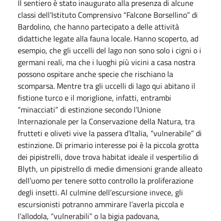
Il sentiero è stato inaugurato alla presenza di alcune
classi dell’Istituto Comprensivo “Falcone Borsellino” di
Bardolino, che hanno partecipato a delle attività
didattiche legate alla fauna locale. Hanno scoperto, ad
esempio, che gli uccelli del lago non sono solo i cigni o i
germani reali, ma che i luoghi più vicini a casa nostra
possono ospitare anche specie che rischiano la
scomparsa. Mentre tra gli uccelli di lago qui abitano il
fistione turco e il moriglione, infatti, entrambi
“minacciati” di estinzione secondo l’Unione
Internazionale per la Conservazione della Natura, tra
frutteti e oliveti vive la passera d’Italia, “vulnerabile” di
estinzione. Di primario interesse poi è la piccola grotta
dei pipistrelli, dove trova habitat ideale il vespertilio di
Blyth, un pipistrello di medie dimensioni grande alleato
dell’uomo per tenere sotto controllo la proliferazione
degli insetti. Al culmine dell’escursione invece, gli
escursionisti potranno ammirare l’averla piccola e
l’allodola, “vulnerabili” o la bigia padovana,