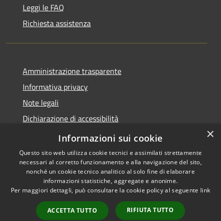
Leggi le FAQ
Richiesta assistenza
Amministrazione trasparente
Informativa privacy
Note legali
Dichiarazione di accessibilità
×
Link app municipium
Informazioni sui cookie
Questo sito web utilizza cookie tecnici e assimilati strettamente
necessari al corretto funzionamento e alla navigazione del sito,
nonché un cookie tecnico analitico al solo fine di elaborare
informazioni statistiche, aggregate e anonime.
RSS
Copyright © 2026 • Comune di
Per maggiori dettagli, può consultare la cookie policy al seguente
link
Accessibilità
Bardolino • Powered by
Privacy
Municipium
Accesso
•
RIFIUTA TUTTO
ACCETTA TUTTO
Cookie
redazione