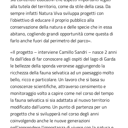
alla tutela del territorio, come da stile della casa. Da
sempre infatti Natura Viva sviluppa progetti con
l’obiettivo di educare il proprio pubblico alla
conservazione della natura e delle specie che in essa
abitano, cogliendo grandi opportunit
à
come questa di
farlo anche fuori dal perimetro del parco».
«Il progetto – interviene Camillo Sandri – nasce 2 anni
fa dall
’
idea di far conoscere agli ospiti del l
ago
di Garda
le bellezze della sponda veronese aggiungendo la
ricchezza della fauna selvatica ad un paesaggio molto
bello, ricco e particolare. Un lavoro che si basa su
conoscenze scientifiche, attraverso censimento e
monitoraggio volto a capire come nel corso del tempo
la fauna selvatica si sia adattata al nuovo territorio
modificato dall
’
uomo. Un punto di partenza per un
progetto che si svilupper
à
nel corso degli anni
coinvolgendo anche le nuove generazioni
nell
’
apprendere l
’
importanza di vivere con la natura e