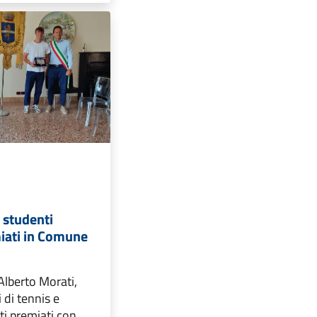
e studenti
iati in Comune
Alberto Morati,
i di tennis e
ti premiati con