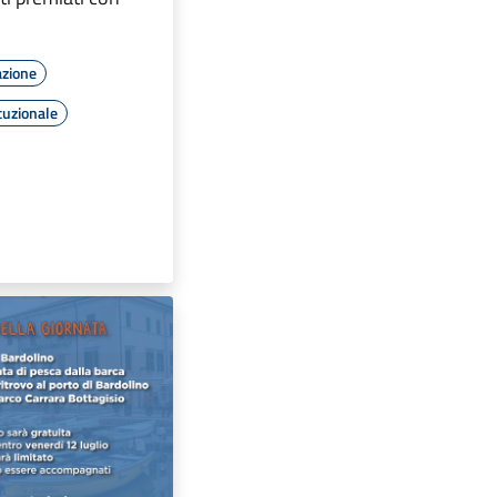
azione
tuzionale