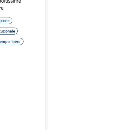
oltissime
ve
azione
tuzionale
empo libero