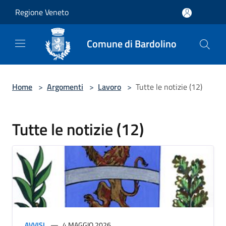
Salta al contenuto principale
Regione Veneto
Comune di Bardolino
Home
>
Argomenti
>
Lavoro
>
Tutte le notizie (12)
Tutte le notizie (12)
AVVISI
4 MAGGIO 2026