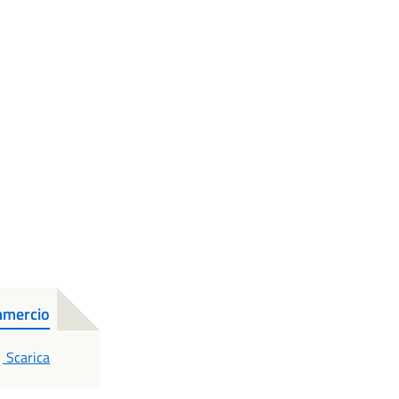
ommercio
PDF
Scarica