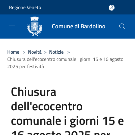
Salta al contenuto principale
Regione Veneto
Comune di Bardolino
Home
>
Novità
>
Notizie
>
Chiusura dell'ecocentro comunale i giorni 15 e 16 agosto
2025 per festività
Chiusura
dell'ecocentro
comunale i giorni 15 e
16 agosto 2025 per