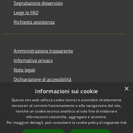
Segnalazione disservizio
Leggi le FAQ
Richiesta assistenza
Amministrazione trasparente
Informativa privacy
Note legali
Dichiarazione di accessibilità
×
Link app municipium
Informazioni sui cookie
Questo sito web utilizza cookie tecnici e assimilati strettamente
necessari al corretto funzionamento e alla navigazione del sito,
nonché un cookie tecnico analitico al solo fine di elaborare
informazioni statistiche, aggregate e anonime.
RSS
Copyright © 2026 • Comune di
Per maggiori dettagli, può consultare la cookie policy al seguente
link
Accessibilità
Bardolino • Powered by
Privacy
Municipium
Accesso