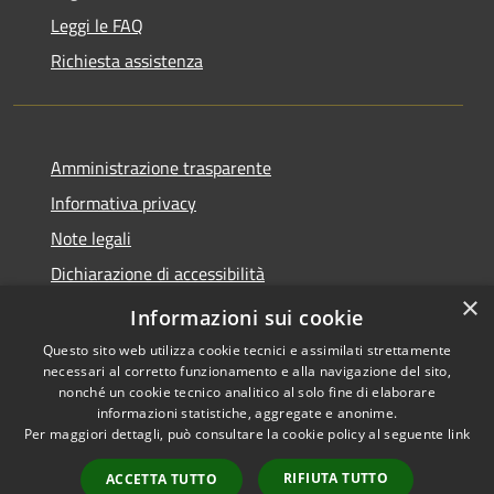
Leggi le FAQ
Richiesta assistenza
Amministrazione trasparente
Informativa privacy
Note legali
Dichiarazione di accessibilità
×
Link app municipium
Informazioni sui cookie
Questo sito web utilizza cookie tecnici e assimilati strettamente
necessari al corretto funzionamento e alla navigazione del sito,
nonché un cookie tecnico analitico al solo fine di elaborare
informazioni statistiche, aggregate e anonime.
RSS
Copyright © 2026 • Comune di
Per maggiori dettagli, può consultare la cookie policy al seguente
link
Accessibilità
Bardolino • Powered by
Privacy
Municipium
Accesso
•
RIFIUTA TUTTO
ACCETTA TUTTO