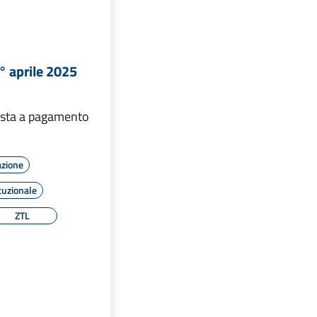
1° aprile 2025
osta a pagamento
azione
tuzionale
ZTL