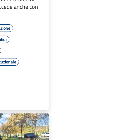
 accede anche con
azione
lidi
tuzionale