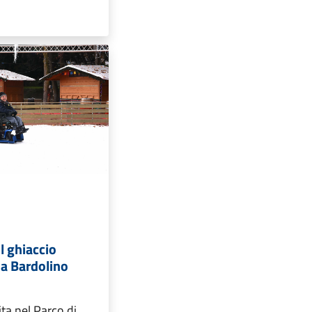
l ghiaccio
 a Bardolino
tita nel Parco di