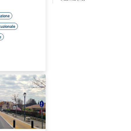
azione
tuzionale
e