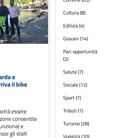
Cultura (8)
Edilizia (4)
Giovani (14)
Pari opportunità
(2)
Salute (7)
arda e
iva il bike
Sociale (12)
Sport (7)
Tributi (1)
 potrà essere
 zone consentite
Turismo (28)
funziona) e
so gli stalli
Viabilità (10)