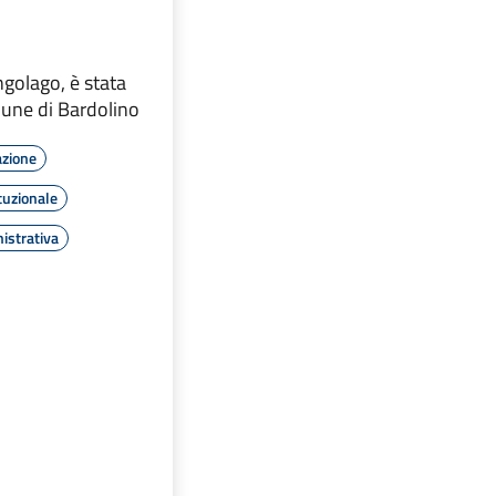
ngolago, è stata
mune di Bardolino
azione
tuzionale
istrativa