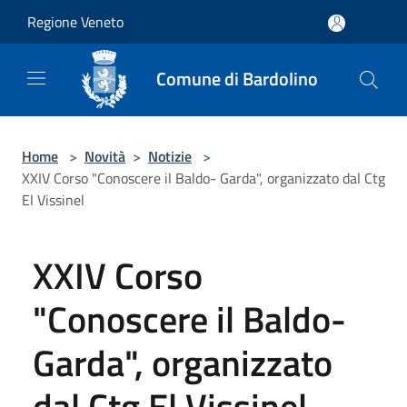
Salta al contenuto principale
Regione Veneto
Comune di Bardolino
Home
>
Novità
>
Notizie
>
XXIV Corso "Conoscere il Baldo- Garda", organizzato dal Ctg
El Vissinel
XXIV Corso
"Conoscere il Baldo-
Garda", organizzato
dal Ctg El Vissinel