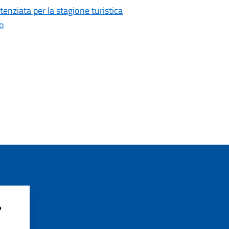
tenziata per la stagione turistica
no
?