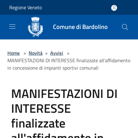
Salta al contenuto principale
Regione Veneto
Comune di Bardolino
Home
>
Novità
>
Avvisi
>
MANIFESTAZIONI DI INTERESSE finalizzate all'affidamento
in concessione di impianti sportivi comunali
MANIFESTAZIONI DI
INTERESSE
finalizzate
all'affidamento in