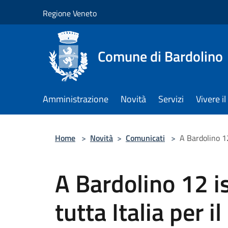
Salta al contenuto principale
Regione Veneto
Comune di Bardolino
Amministrazione
Novità
Servizi
Vivere 
Home
>
Novità
>
Comunicati
>
A Bardolino 12
A Bardolino 12 is
tutta Italia per 