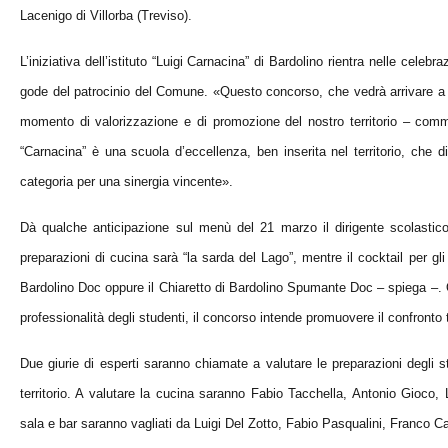
Lacenigo di Villorba (Treviso).
L’iniziativa dell’istituto “Luigi Carnacina” di Bardolino rientra nelle celebr
gode del patrocinio del Comune. «Questo concorso, che vedrà arrivare a Bar
momento di valorizzazione e di promozione del nostro territorio – co
“Carnacina” è una scuola d’eccellenza, ben inserita nel territorio, che 
categoria per una sinergia vincente».
Dà qualche anticipazione sul menù del 21 marzo il dirigente scolastico
preparazioni di cucina sarà “la sarda del Lago”, mentre il cocktail per gli
Bardolino Doc oppure il Chiaretto di Bardolino Spumante Doc – spiega –. O
professionalità degli studenti, il concorso intende promuovere il confronto tr
Due giurie di esperti saranno chiamate a valutare le preparazioni degli s
territorio. A valutare la cucina saranno Fabio Tacchella, Antonio Gioco, 
sala e bar saranno vagliati da Luigi Del Zotto, Fabio Pasqualini, Franco 