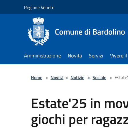
Salta al contenuto principale
Regione Veneto
Comune di Bardolino
Amministrazione
Novità
Servizi
Vivere 
Home
>
Novità
>
Notizie
>
Sociale
>
Estate'
Estate'25 in mov
giochi per ragazz