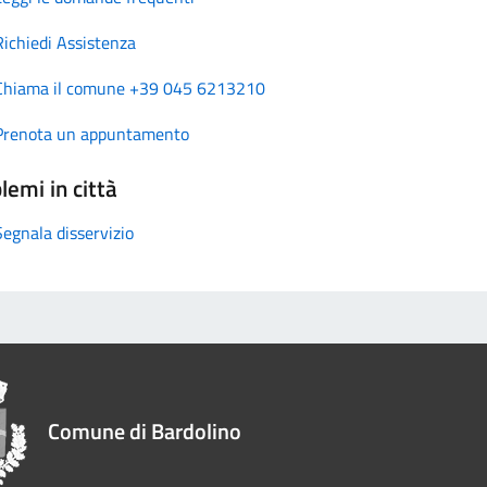
Richiedi Assistenza
Chiama il comune +39 045 6213210
Prenota un appuntamento
lemi in città
Segnala disservizio
Comune di Bardolino