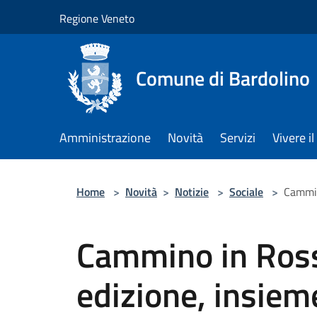
Salta al contenuto principale
Regione Veneto
Comune di Bardolino
Amministrazione
Novità
Servizi
Vivere 
Home
>
Novità
>
Notizie
>
Sociale
>
Cammin
Cammino in Ross
edizione, insiem