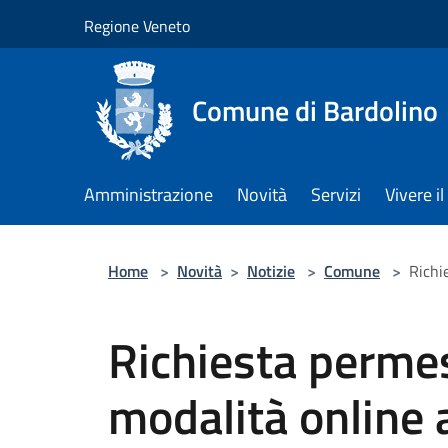
Salta al contenuto principale
Regione Veneto
Comune di Bardolino
Amministrazione
Novità
Servizi
Vivere 
Home
>
Novità
>
Notizie
>
Comune
>
Richi
Richiesta permes
modalità online 