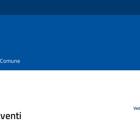
il Comune
Ved
rventi