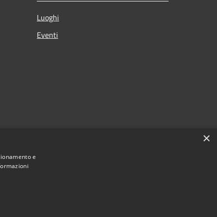
Luoghi
Eventi
×
nzionamento e
nformazioni