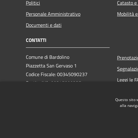
Politici
Catasto e
Personale Amministrativo
Mobilità e
Documenti e dati
CONTATTI
Comune di Bardolino
Prenotaz
Piazzetta San Gervaso 1
Segnalazi
Codice Fiscale: 00345090237
Leggi le 
Partita IVA: 00345090237
Richiesta
PEC:
comune.bardolino@legalmail.it
Questo sito 
Centralino Unico: +39 045 6213210
alla navig