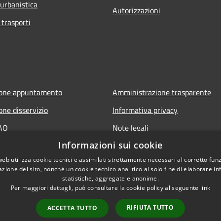
 urbanistica
Autorizzazioni
 trasporti
ione appuntamento
Amministrazione trasparente
one disservizio
Informativa privacy
FAQ
Note legali
Informazioni sui cookie
 assistenza
Dichiarazione di accessibilità
web utilizza cookie tecnici e assimilati strettamente necessari al corretto fu
Link app municipium
azione del sito, nonché un cookie tecnico analitico al solo fine di elaborare i
statistiche, aggregate e anonime.
Per maggiori dettagli, può consultare la cookie policy al seguente
link
RIFIUTA TUTTO
ACCETTA TUTTO