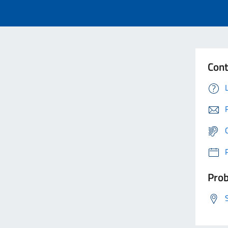
Cont
Prob