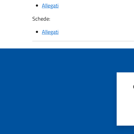
Allegati
Schede:
Allegati