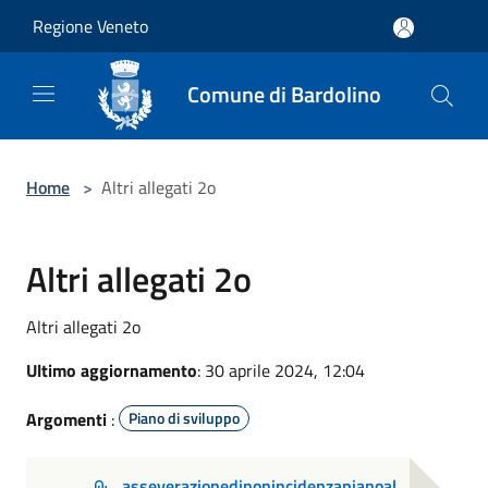
Salta al contenuto principale
Regione Veneto
Comune di Bardolino
Home
>
Altri allegati 2o
Altri allegati 2o
Altri allegati 2o
Ultimo aggiornamento
: 30 aprile 2024, 12:04
Argomenti
:
Piano di sviluppo
asseverazionedinonincidenzapianoal