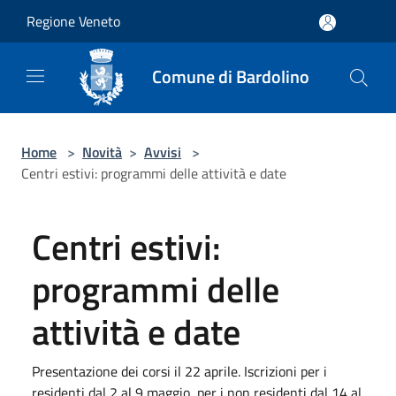
Salta al contenuto principale
Regione Veneto
Comune di Bardolino
Home
>
Novità
>
Avvisi
>
Centri estivi: programmi delle attività e date
Centri estivi:
programmi delle
attività e date
Presentazione dei corsi il 22 aprile. Iscrizioni per i
residenti dal 2 al 9 maggio, per i non residenti dal 14 al