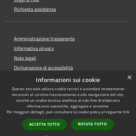
Richiesta assistenza
Amministrazione trasparente
Informativa privacy
Note legali
Dichiarazione di accessibilità
×
Link app municipium
Informazioni sui cookie
Questo sito web utilizza cookie tecnici e assimilati strettamente
necessari al corretto funzionamento e alla navigazione del sito,
nonché un cookie tecnico analitico al solo fine di elaborare
informazioni statistiche, aggregate e anonime.
RSS
Copyright © 2026 • Comune di
Per maggiori dettagli, può consultare la cookie policy al seguente
link
Accessibilità
Bardolino • Powered by
Privacy
Municipium
Accesso
•
RIFIUTA TUTTO
ACCETTA TUTTO
Cookie
redazione