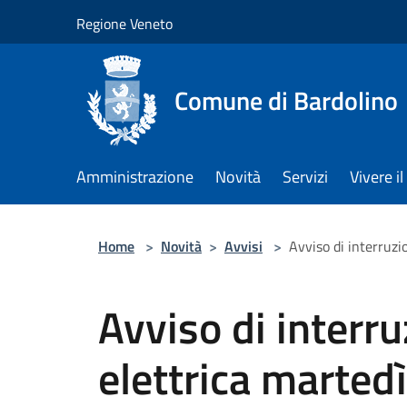
Salta al contenuto principale
Regione Veneto
Comune di Bardolino
Amministrazione
Novità
Servizi
Vivere 
Home
>
Novità
>
Avvisi
>
Avviso di interruz
Avviso di interru
elettrica marte