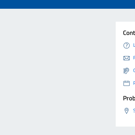
Cont
Prob