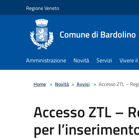
Salta al contenuto principale
Regione Veneto
Comune di Bardolino
Amministrazione
Novità
Servizi
Vivere 
Home
>
Novità
>
Avvisi
>
Accesso ZTL – Regi
Accesso ZTL – Re
per l’inseriment