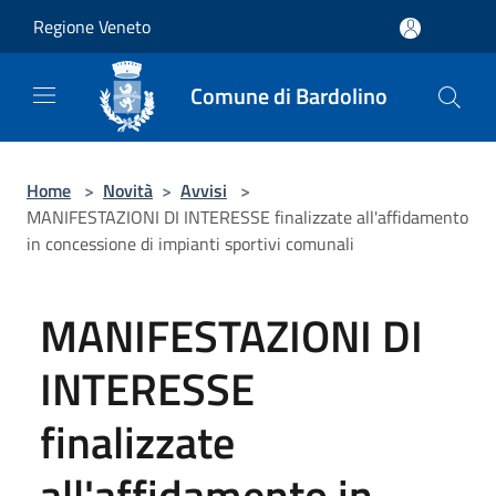
Salta al contenuto principale
Regione Veneto
Comune di Bardolino
Home
>
Novità
>
Avvisi
>
MANIFESTAZIONI DI INTERESSE finalizzate all'affidamento
in concessione di impianti sportivi comunali
MANIFESTAZIONI DI
INTERESSE
finalizzate
all'affidamento in