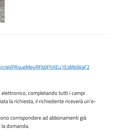
t/#/join/eVPAsueMeyRFb0FhXEu1EsMqWaF2
elettronico, completando tutti i campi
ta la richiesta, il richiedente riceverà un’e-
 devono corrispondere ad abbonamenti già
re la domanda.