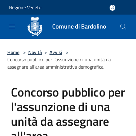
Salta al contenuto principale
Regione Veneto
Comune di Bardolino
Home
>
Novità
>
Avvisi
>
Concorso pubblico per l'assunzione di una unità da
assegnare all'area amministrativa demografica
Concorso pubblico per
l'assunzione di una
unità da assegnare
all'area