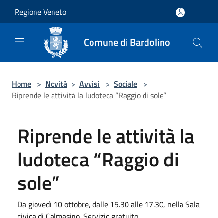
Salta al contenuto principale
Regione Veneto
Comune di Bardolino
Home
>
Novità
>
Avvisi
>
Sociale
>
Riprende le attività la ludoteca “Raggio di sole”
Riprende le attività la
ludoteca “Raggio di
sole”
Da giovedì 10 ottobre, dalle 15.30 alle 17.30, nella Sala
civica di Calmasino. Servizio gratuito