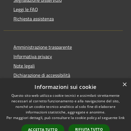
Leggi le FAQ
Richiesta assistenza
Amministrazione trasparente
Informativa privacy
Note legali
Dichiarazione di accessibilità
×
Link app municipium
Informazioni sui cookie
Questo sito web utilizza cookie tecnici e assimilati strettamente
necessari al corretto funzionamento e alla navigazione del sito,
nonché un cookie tecnico analitico al solo fine di elaborare
informazioni statistiche, aggregate e anonime.
RSS
Copyright © 2026 • Comune di
Per maggiori dettagli, può consultare la cookie policy al seguente
link
Accessibilità
Bardolino • Powered by
Privacy
Municipium
Accesso
•
RIFIUTA TUTTO
ACCETTA TUTTO