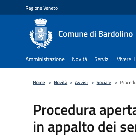
Salta al contenuto principale
Regione Veneto
Comune di Bardolino
Amministrazione
Novità
Servizi
Vivere 
Home
>
Novità
>
Avvisi
>
Sociale
>
Procedur
Procedura aperta
in appalto dei se