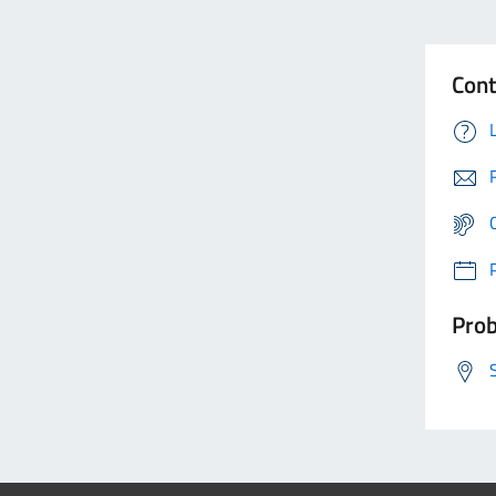
Cont
Prob