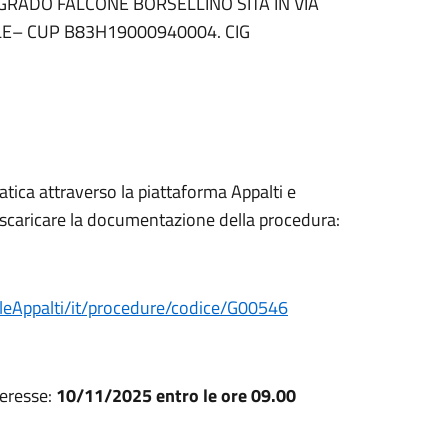
RADO FALCONE BORSELLINO SITA IN VIA
E– CUP B83H19000940004. CIG
tica attraverso la piattaforma Appalti e
 scaricare la documentazione della procedura:
aleAppalti/it/procedure/codice/G00546
teresse:
10/11/2025 entro le ore 09.00