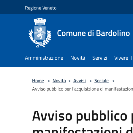
Salta al contenuto principale
Regione Veneto
Comune di Bardolino
Amministrazione
Novità
Servizi
Vivere 
Home
>
Novità
>
Avvisi
>
Sociale
>
Avviso pubblico per l'acquisizione di manifestazion
Avviso pubblico p
manifestazioni d