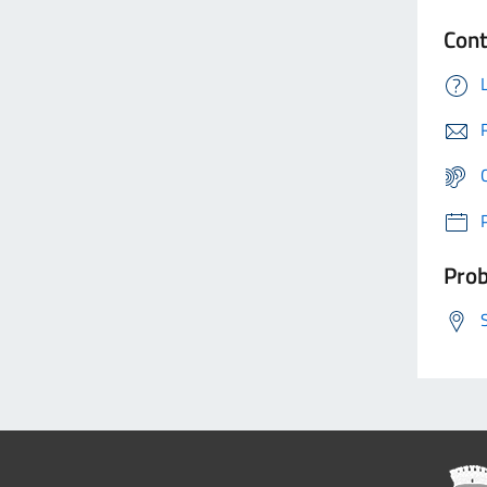
Cont
Prob