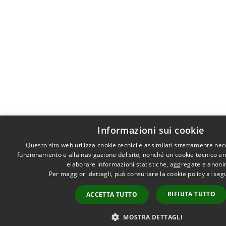
Informazioni sui cookie
Questo sito web utilizza cookie tecnici e assimilati strettamente nec
funzionamento e alla navigazione del sito, nonché un cookie tecnico anal
elaborare informazioni statistiche, aggregate e anon
Per maggiori dettagli, può consultare la cookie policy al se
RIFIUTA TUTTO
ACCETTA TUTTO
MOSTRA DETTAGLI