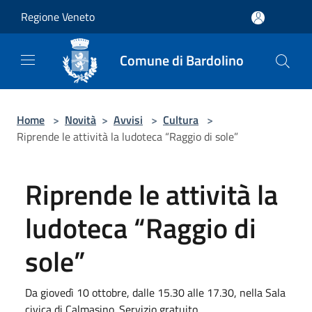
Salta al contenuto principale
Regione Veneto
Comune di Bardolino
Home
>
Novità
>
Avvisi
>
Cultura
>
Riprende le attività la ludoteca “Raggio di sole”
Riprende le attività la
ludoteca “Raggio di
sole”
Da giovedì 10 ottobre, dalle 15.30 alle 17.30, nella Sala
civica di Calmasino. Servizio gratuito