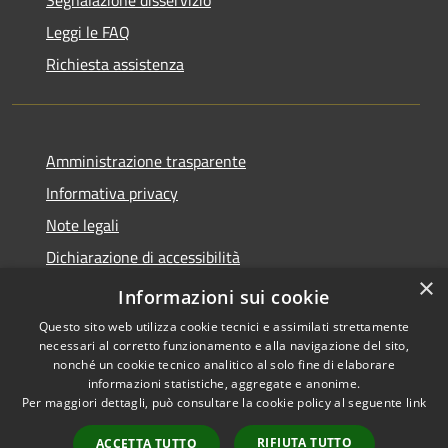
Leggi le FAQ
Richiesta assistenza
Amministrazione trasparente
Informativa privacy
Note legali
Dichiarazione di accessibilità
×
Link app municipium
Informazioni sui cookie
Questo sito web utilizza cookie tecnici e assimilati strettamente
necessari al corretto funzionamento e alla navigazione del sito,
nonché un cookie tecnico analitico al solo fine di elaborare
informazioni statistiche, aggregate e anonime.
RSS
Copyright © 2026 • Comune di
Per maggiori dettagli, può consultare la cookie policy al seguente
link
Accessibilità
Bardolino • Powered by
Privacy
Municipium
Accesso
•
RIFIUTA TUTTO
ACCETTA TUTTO