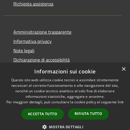
Richiesta assistenza
Amministrazione trasparente
Informativa privacy
Note legali
Dichiarazione di accessibilità
×
Link app municipium
Informazioni sui cookie
Questo sito web utilizza cookie tecnici e assimilati strettamente
necessari al corretto funzionamento e alla navigazione del sito,
nonché un cookie tecnico analitico al solo fine di elaborare
informazioni statistiche, aggregate e anonime.
RSS
Copyright © 2026 • Comune di
Per maggiori dettagli, può consultare la cookie policy al seguente
link
Accessibilità
Bardolino • Powered by
Privacy
Municipium
Accesso
•
RIFIUTA TUTTO
ACCETTA TUTTO
Cookie
redazione
Mappa del sito
MOSTRA DETTAGLI