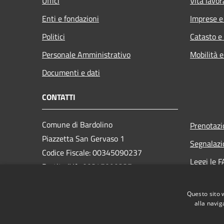
Uffici
Vita lavor
Enti e fondazioni
Imprese 
Politici
Catasto e
Personale Amministrativo
Mobilità e
Documenti e dati
CONTATTI
Comune di Bardolino
Prenotaz
Piazzetta San Gervaso 1
Segnalazi
Codice Fiscale: 00345090237
Leggi le 
Partita IVA: 00345090237
Richiesta
PEC:
comune.bardolino@legalmail.it
Questo sito 
Centralino Unico: +39 045 6213210
alla navig