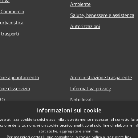
ativa
Ambiente
e Commercio
Salute, benessere e assistenza
 urbanistica
Autorizzazioni
 trasporti
ione appuntamento
Amministrazione trasparente
one disservizio
Informativa privacy
FAQ
Note legali
Informazioni sui cookie
 assistenza
Dichiarazione di accessibilità
web utilizza cookie tecnici e assimilati strettamente necessari al corretto fu
Link app municipium
azione del sito, nonché un cookie tecnico analitico al solo fine di elaborare i
statistiche, aggregate e anonime.
Per maggiori dettagli, può consultare la cookie policy al seguente
link