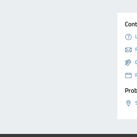
Cont
Prob