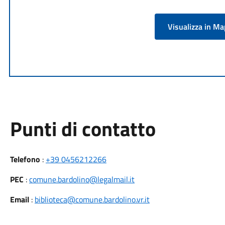
Visualizza in M
Punti di contatto
Telefono
:
+39 0456212266
PEC
:
comune.bardolino@legalmail.it
Email
:
biblioteca@comune.bardolino.vr.it