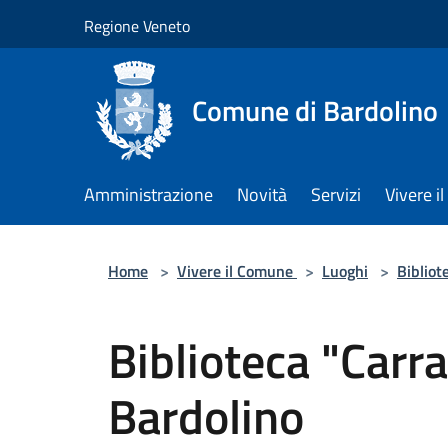
Salta al contenuto principale
Regione Veneto
Comune di Bardolino
Amministrazione
Novità
Servizi
Vivere 
Home
>
Vivere il Comune
>
Luoghi
>
Bibliot
Biblioteca "Carra
Bardolino