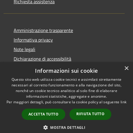
Richiesta assistenza
Amministrazione trasparente
Informativa privacy
Note legali
Dichiarazione di accessibilità
×
Link app municipium
Informazioni sui cookie
Questo sito web utilizza cookie tecnici e assimilati strettamente
necessari al corretto funzionamento e alla navigazione del sito,
nonché un cookie tecnico analitico al solo fine di elaborare
informazioni statistiche, aggregate e anonime.
RSS
Copyright © 2026 • Comune di
Per maggiori dettagli, può consultare la cookie policy al seguente
link
Accessibilità
Bardolino • Powered by
Privacy
Municipium
Accesso
•
RIFIUTA TUTTO
ACCETTA TUTTO
Cookie
redazione
Mappa del sito
MOSTRA DETTAGLI