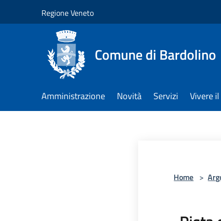
Salta al contenuto principale
Regione Veneto
Comune di Bardolino
Amministrazione
Novità
Servizi
Vivere 
Home
>
Arg