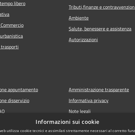
 tempo libero
Tributi,finanze e contravvenzion
ativa
Ambiente
e Commercio
Salute, benessere e assistenza
 urbanistica
Autorizzazioni
 trasporti
ione appuntamento
Amministrazione trasparente
one disservizio
Informativa privacy
FAQ
Note legali
Informazioni sui cookie
 assistenza
Dichiarazione di accessibilità
web utilizza cookie tecnici e assimilati strettamente necessari al corretto fu
Link app municipium