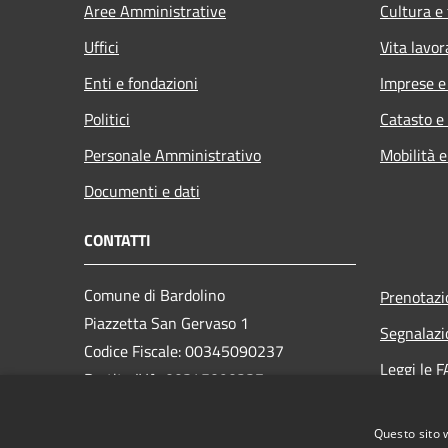
Aree Amministrative
Cultura e
Uffici
Vita lavor
Enti e fondazioni
Imprese 
Politici
Catasto e
Personale Amministrativo
Mobilità e
Documenti e dati
CONTATTI
Comune di Bardolino
Prenotaz
Piazzetta San Gervaso 1
Segnalazi
Codice Fiscale: 00345090237
Leggi le 
Partita IVA: 00345090237
Richiesta
PEC:
comune.bardolino@legalmail.it
Questo sito 