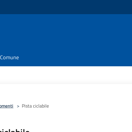
il Comune
omenti
>
Pista ciclabile