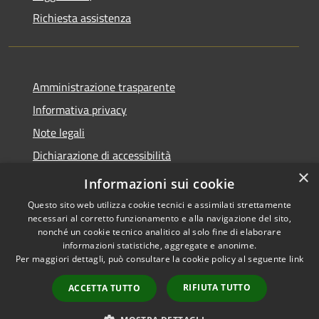
Richiesta assistenza
Amministrazione trasparente
Informativa privacy
Note legali
Dichiarazione di accessibilità
×
Link app municipium
Informazioni sui cookie
Questo sito web utilizza cookie tecnici e assimilati strettamente
necessari al corretto funzionamento e alla navigazione del sito,
nonché un cookie tecnico analitico al solo fine di elaborare
informazioni statistiche, aggregate e anonime.
RSS
Copyright © 2026 • Comune di
Per maggiori dettagli, può consultare la cookie policy al seguente
link
Accessibilità
Bardolino • Powered by
Privacy
Municipium
Accesso
•
RIFIUTA TUTTO
ACCETTA TUTTO
Cookie
redazione
Mappa del sito