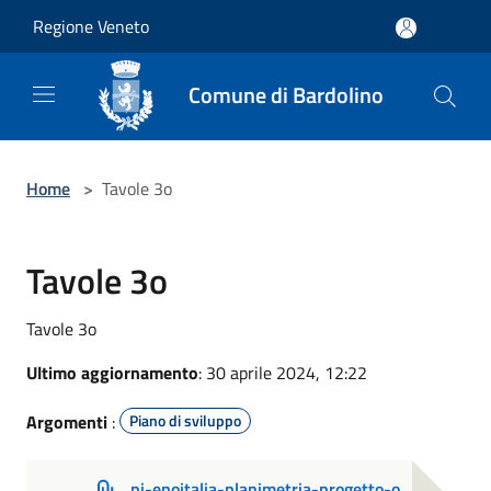
Salta al contenuto principale
Regione Veneto
Comune di Bardolino
Home
>
Tavole 3o
Tavole 3o
Tavole 3o
Ultimo aggiornamento
: 30 aprile 2024, 12:22
Argomenti
:
Piano di sviluppo
pi-enoitalia-planimetria-progetto-o