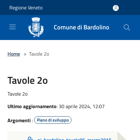
Salta al contenuto principale
Regione Veneto
Comune di Bardolino
Home
>
Tavole 2o
Tavole 2o
Tavole 2o
Ultimo aggiornamento
: 30 aprile 2024, 12:07
Argomenti
:
Piano di sviluppo
pi-bardolino-tavola06-marzo2015